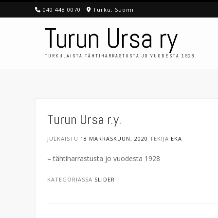
Skip
040 448 0070
Turku, Suomi
to
Turun Ursa ry
content
TURKULAISTA TÄHTIHARRASTUSTA JO VUODESTA 1928
Turun Ursa r.y.
JULKAISTU
18 MARRASKUUN, 2020
TEKIJÄ
EKA
– tähtiharrastusta jo vuodesta 1928
KATEGORIASSA
SLIDER